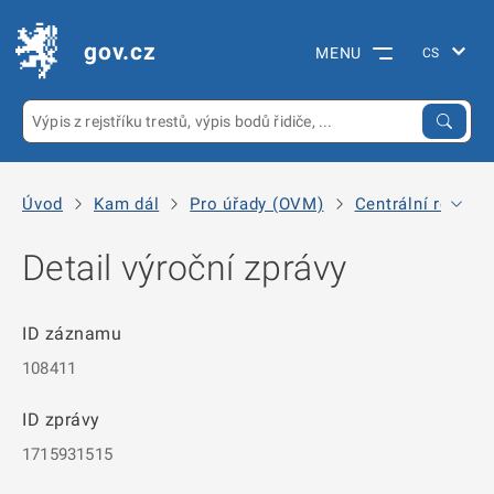
gov.cz
MENU
Úvod
Kam dál
Pro úřady (OVM)
Centrální registr
Detail výroční zprávy
ID záznamu
108411
ID zprávy
1715931515