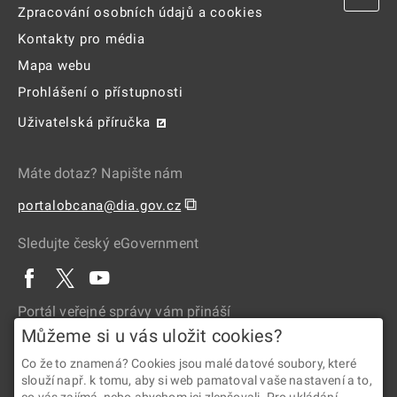
Zpracování osobních údajů a cookies
Kontakty pro média
Mapa webu
Prohlášení o přístupnosti
Uživatelská příručka
Máte dotaz? Napište nám
⧉
portalobcana@dia.gov.cz
Sledujte český eGovernment
Portál veřejné správy vám přináší
Můžeme si u vás uložit cookies?
Co že to znamená? Cookies jsou malé datové soubory, které
slouží např. k tomu, aby si web pamatoval vaše nastavení a to,