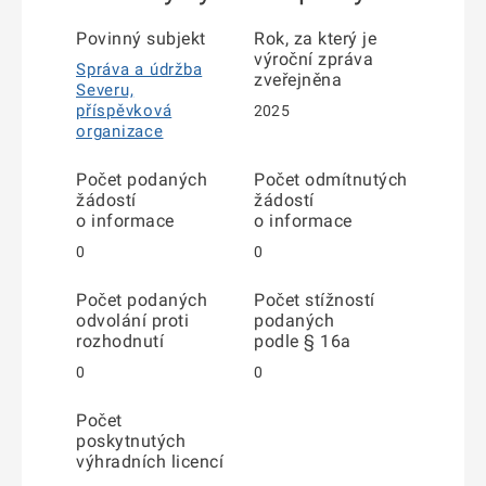
Povinný subjekt
Rok, za který je
výroční zpráva
Správa a údržba
zveřejněna
Severu,
příspěvková
2025
organizace
Počet podaných
Počet odmítnutých
žádostí
žádostí
o informace
o informace
0
0
Počet podaných
Počet stížností
odvolání proti
podaných
rozhodnutí
podle § 16a
0
0
Počet
poskytnutých
výhradních licencí