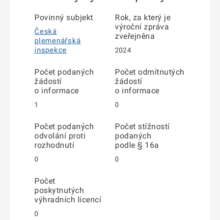
Povinný subjekt
Rok, za který je
výroční zpráva
Česká
zveřejněna
plemenářská
inspekce
2024
Počet podaných
Počet odmítnutých
žádostí
žádostí
o informace
o informace
1
0
Počet podaných
Počet stížností
odvolání proti
podaných
rozhodnutí
podle § 16a
0
0
Počet
poskytnutých
výhradních licencí
0