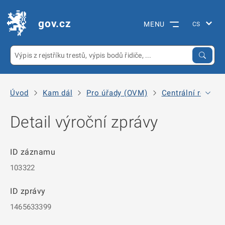
gov.cz
MENU
Úvod
Kam dál
Pro úřady (OVM)
Centrální registr
Detail výroční zprávy
ID záznamu
103322
ID zprávy
1465633399