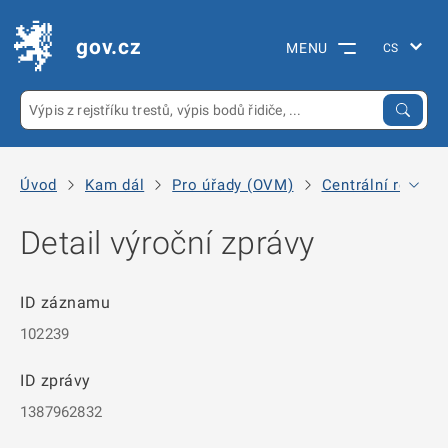
gov.cz
MENU
Úvod
Kam dál
Pro úřady (OVM)
Centrální registr
Detail výroční zprávy
ID záznamu
102239
ID zprávy
1387962832