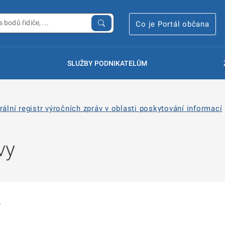
Co je Portál občana
SLUŽBY PODNIKATELŮM
rální registr výročních zpráv v oblasti poskytování informací
vy
y