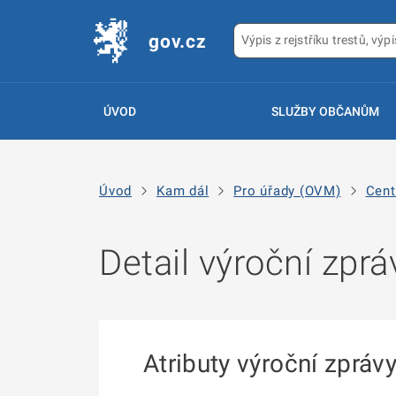
gov.cz
ÚVOD
SLUŽBY OBČANŮM
Úvod
Kam dál
Pro úřady (OVM)
Cent
Detail výroční zprá
Atributy výroční zpráv