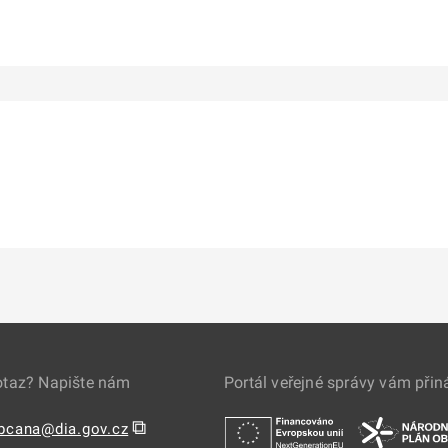
otaz? Napište nám
Portál veřejné správy vám přin
⧉
obcana@dia.gov.cz