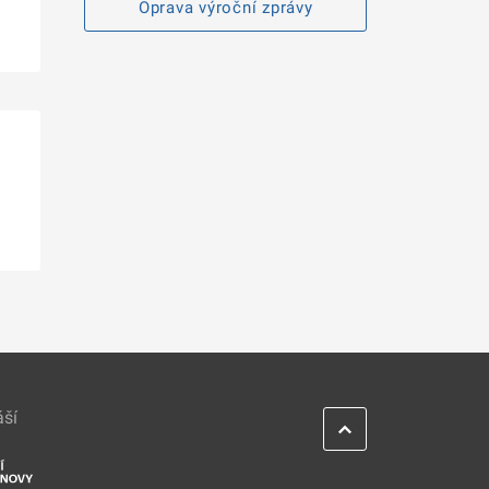
Oprava výroční zprávy
áší