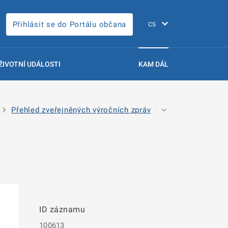
Přihlásit se do Portálu občana
ŽIVOTNÍ UDÁLOSTI
KAM DÁL
Přehled zveřejněných výročních zpráv
Detail výroční zp
ID záznamu
100613