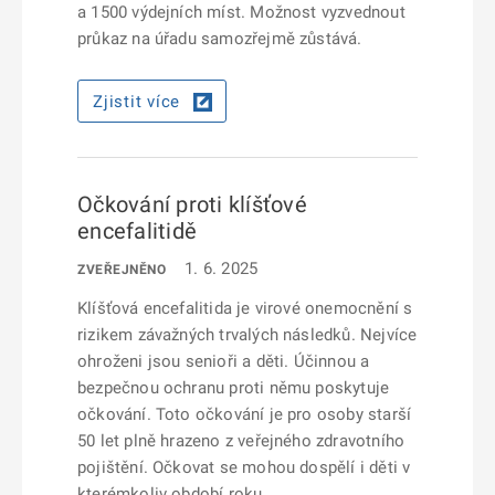
a 1500 výdejních míst. Možnost vyzvednout
průkaz na úřadu samozřejmě zůstává.
Zjistit více
Očkování proti klíšťové
encefalitidě
1. 6. 2025
ZVEŘEJNĚNO
Klíšťová encefalitida je virové onemocnění s
rizikem závažných trvalých následků. Nejvíce
ohroženi jsou senioři a děti. Účinnou a
bezpečnou ochranu proti němu poskytuje
očkování. Toto očkování je pro osoby starší
50 let plně hrazeno z veřejného zdravotního
pojištění. Očkovat se mohou dospělí i děti v
kterémkoliv období roku.