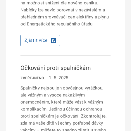
na možnost snížení dle nového ceníku.
Nabídky lze navíc porovnat v nezávislém a
přehledném srovnávači cen elektřiny a plynu
od Energetického regulačního úřadu.
Zjistit více
Očkování proti spalničkám
1. 5. 2025
ZVEŘEJNĚNO
Spalničky nejsou jen obyčejnou vyrážkou,
ale vážným a vysoce nakažlivým
onemocněním, které může vést k vážným
komplikacím. Jedinou účinnou ochranou
proti spalničkám je očkování. Zkontrolujte,
zda má vaše dítě všechny potřebné dávky
vakcíny – můžete to snadno zjistit u svého