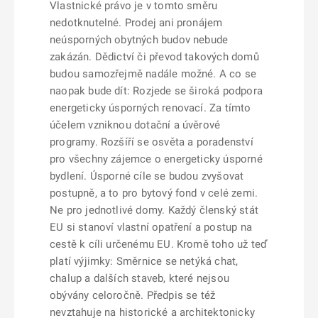
Vlastnické právo je v tomto směru
nedotknutelné. Prodej ani pronájem
neúsporných obytných budov nebude
zakázán. Dědictví či převod takových domů
budou samozřejmě nadále možné. A co se
naopak bude dít: Rozjede se široká podpora
energeticky úsporných renovací. Za tímto
účelem vzniknou dotační a úvěrové
programy. Rozšíří se osvěta a poradenství
pro všechny zájemce o energeticky úsporné
bydlení. Úsporné cíle se budou zvyšovat
postupně, a to pro bytový fond v celé zemi.
Ne pro jednotlivé domy. Každý členský stát
EU si stanoví vlastní opatření a postup na
cestě k cíli určenému EU. Kromě toho už teď
platí výjimky: Směrnice se netýká chat,
chalup a dalších staveb, které nejsou
obývány celoročně. Předpis se též
nevztahuje na historické a architektonicky