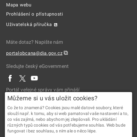
Mapa webu
Prohlášení o přístupnosti
Uživatelská příručka
Máte dotaz? Napište nám
⧉
portalobcana@dia.gov.cz
Sledujte český eGovernment
Portál veřejné správy vám přináší
Můžeme si u vás uložit cookies?
Co že to znamená? Cookies jsou malé datové soubory, které
slouží např. k tomu, aby si web pamatoval vaše nastavení a to,
co vás zajímá, nebo abychom jej zlepšovali. Pro ukládání
různých typů cookies od vás potřebujeme souhlas. Web bude
fungovat i bez souhlasu, s ním ale o něco lépe.