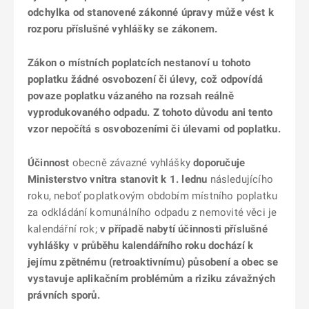
odchylka od stanovené zákonné úpravy může vést k
rozporu příslušné vyhlášky se zákonem.
Zákon o místních poplatcích nestanoví u tohoto
poplatku žádné osvobození či úlevy, což odpovídá
povaze poplatku vázaného na rozsah reálně
vyprodukovaného odpadu. Z tohoto důvodu ani tento
vzor nepočítá s osvobozeními či úlevami od poplatku.
Účinnost
obecně závazné vyhlášky
doporučuje
Ministerstvo vnitra stanovit k 1. lednu
následujícího
roku, neboť poplatkovým obdobím místního poplatku
za odkládání komunálního odpadu z nemovité věci je
kalendářní rok;
v případě nabytí účinnosti příslušné
vyhlášky v průběhu kalendářního roku dochází k
jejímu zpětnému (retroaktivnímu) působení a obec se
vystavuje aplikačním problémům a riziku závažných
právních sporů.