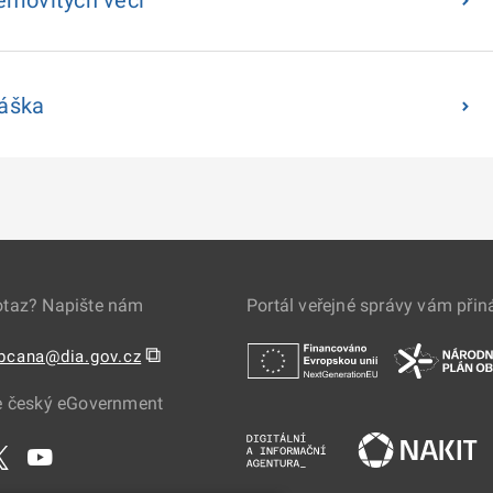
emovitých věcí
láška
otaz? Napište nám
Portál veřejné správy vám přin
⧉
obcana@dia.gov.cz
e český eGovernment