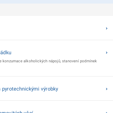
řádku
ace konzumace alkoholických nápojů, stanovení podmínek
s pyrotechnickými výrobky