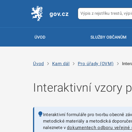
gov.cz
ÚVOD
SLUŽBY OBČANŮM
Úvod
Kam dál
Pro úřady (OVM)
Inte
Interaktivní vzory
Interaktivní formuláře pro tvorbu obecně zá
metodické materiály a metodická doporučení
naleznete v
dokumentech odboru veřejné s