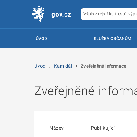
gov.cz
ÚVOD
SLUŽBY OBČANŮM
Úvod
Kam dál
Zveřejněné informace
Zveřejněné inform
Název
Publikující