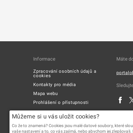
Informace
Máte d
Zpracování osobních údajů a
portal
cookies
Kontakty pro média
Sledujt
Mapa webu
Prohlášení o přístupnosti
Uživatelská příručka
Můžeme si u vás uložit cookies?
Co že to znamená? Cookies jsou malé datové soubory, které slou
vaše nastavení a to, co vás zajímá, nebo abychom jej zlepšovali.