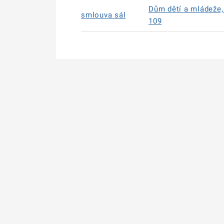
Dům dětí a mládeže, 
smlouva sál
109