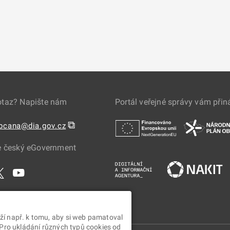
otaz? Napište nám
Portál veřejné správy vám přin
⧉
obcana@dia.gov.cz
e český eGovernment
ží např. k tomu, aby si web pamatoval
 Pro ukládání různých typů cookies od