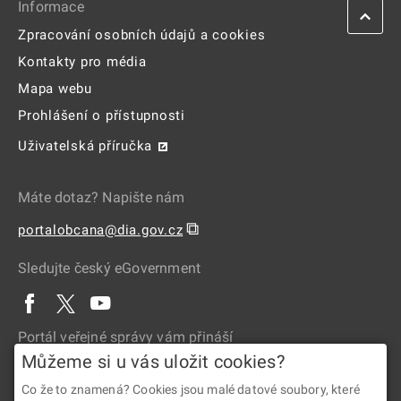
Informace
Zpracování osobních údajů a cookies
Kontakty pro média
Mapa webu
Prohlášení o přístupnosti
Uživatelská příručka
Máte dotaz? Napište nám
⧉
portalobcana@dia.gov.cz
Sledujte český eGovernment
Portál veřejné správy vám přináší
Můžeme si u vás uložit cookies?
Co že to znamená? Cookies jsou malé datové soubory, které