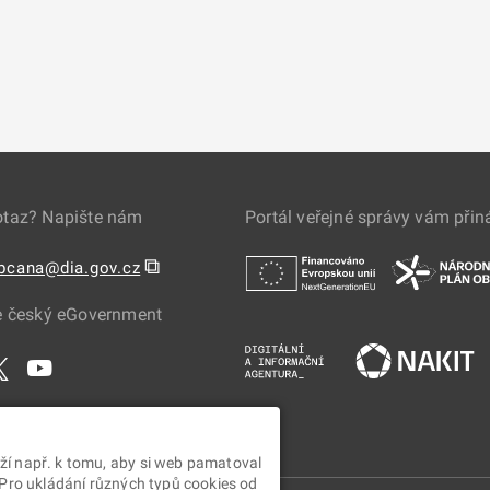
otaz? Napište nám
Portál veřejné správy vám přin
⧉
obcana@dia.gov.cz
e český eGovernment
ží např. k tomu, aby si web pamatoval
 Pro ukládání různých typů cookies od