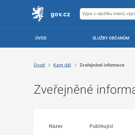
gov.cz
ÚVOD
SLUŽBY OBČANŮM
Úvod
Kam dál
Zveřejněné informace
Zveřejněné inform
Název
Publikující