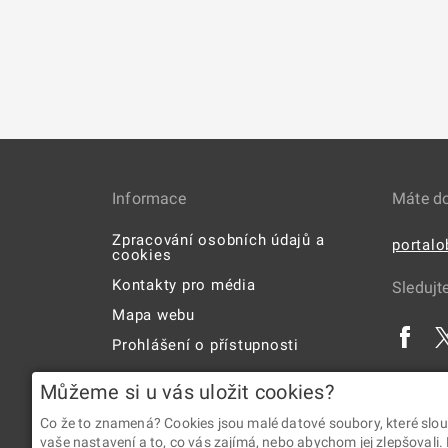
Informace
Máte d
Zpracování osobních údajů a
portal
cookies
Kontakty pro média
Sledujt
Mapa webu
Prohlášení o přístupnosti
Uživatelská příručka
Můžeme si u vás uložit cookies?
Co že to znamená? Cookies jsou malé datové soubory, které slou
vaše nastavení a to, co vás zajímá, nebo abychom jej zlepšovali.