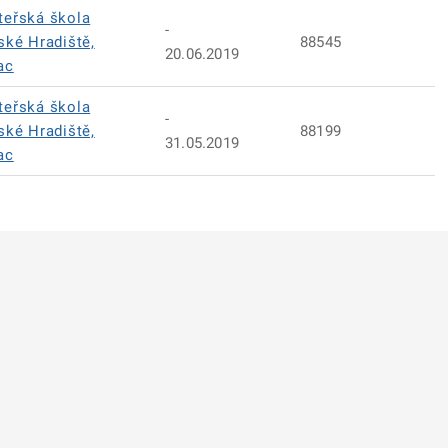
teřská škola
-
ské Hradiště,
88545
20.06.2019
ac
teřská škola
-
ské Hradiště,
88199
31.05.2019
ac