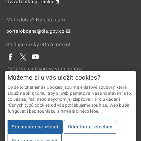
Uživatelská příručka
Máte dotaz? Napište nám
⧉
portalobcana@dia.gov.cz
Sledujte český eGovernment
Portál veřejné správy vám přináší
Můžeme si u vás uložit cookies?
Co že to znamená? Cookies jsou malé datové soubory, které
slouží např. k tomu, aby si web pamatoval vaše nastavení a to,
co vás zajímá, nebo abychom jej zlepšovali. Pro ukládání
různých typů cookies od vás potřebujeme souhlas. Web bude
fungovat i bez souhlasu, s ním ale o něco lépe.
2026 © Digitální a informační agentura • Informace jsou poskytovány
Souhlasím se všemi
Odmítnout všechny
v souladu se zákonem č. 106/1999 Sb., o svobodném přístupu
k informacím.
Podrobné nastavení