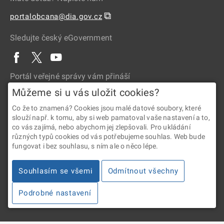
⧉
portalobcana@dia.gov.cz
Sledujte český eGovernment
Portál veřejné správy vám přináší
Můžeme si u vás uložit cookies?
Co že to znamená? Cookies jsou malé datové soubory, které
slouží např. k tomu, aby si web pamatoval vaše nastavení a to,
co vás zajímá, nebo abychom jej zlepšovali. Pro ukládání
různých typů cookies od vás potřebujeme souhlas. Web bude
fungovat i bez souhlasu, s ním ale o něco lépe.
2026 © Digitální a informační agentura • Informace jsou poskytovány
v souladu se zákonem č. 106/1999 Sb., o svobodném přístupu
Souhlasím se všemi
Odmítnout všechny
k informacím.
Podrobné nastavení
Verze 4.2.288