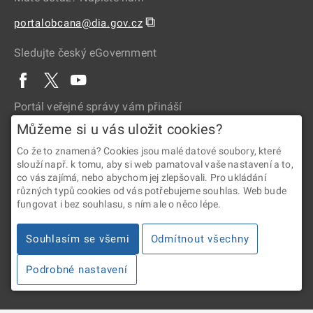
⧉
portalobcana@dia.gov.cz
Sledujte český eGovernment
Portál veřejné správy vám přináší
Můžeme si u vás uložit cookies?
Co že to znamená? Cookies jsou malé datové soubory, které
slouží např. k tomu, aby si web pamatoval vaše nastavení a to,
co vás zajímá, nebo abychom jej zlepšovali. Pro ukládání
různých typů cookies od vás potřebujeme souhlas. Web bude
fungovat i bez souhlasu, s ním ale o něco lépe.
2026 © Digitální a informační agentura • Informace jsou poskytovány
v souladu se zákonem č. 106/1999 Sb., o svobodném přístupu
Souhlasím se všemi
Odmítnout všechny
k informacím.
Podrobné nastavení
Verze 4.2.288