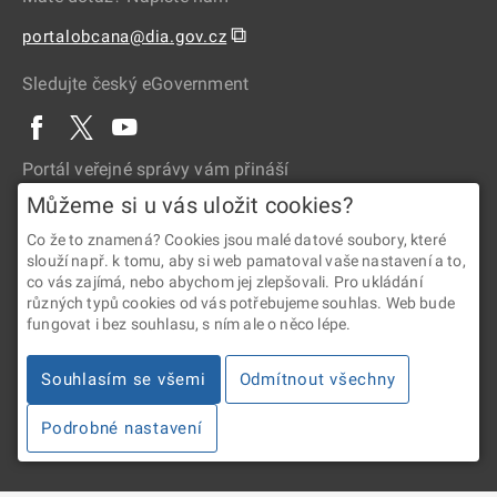
⧉
portalobcana@dia.gov.cz
Sledujte český eGovernment
Portál veřejné správy vám přináší
Můžeme si u vás uložit cookies?
Co že to znamená? Cookies jsou malé datové soubory, které
slouží např. k tomu, aby si web pamatoval vaše nastavení a to,
co vás zajímá, nebo abychom jej zlepšovali. Pro ukládání
různých typů cookies od vás potřebujeme souhlas. Web bude
fungovat i bez souhlasu, s ním ale o něco lépe.
2026 © Digitální a informační agentura • Informace jsou poskytovány
v souladu se zákonem č. 106/1999 Sb., o svobodném přístupu
Souhlasím se všemi
Odmítnout všechny
k informacím.
Podrobné nastavení
Verze 4.2.288