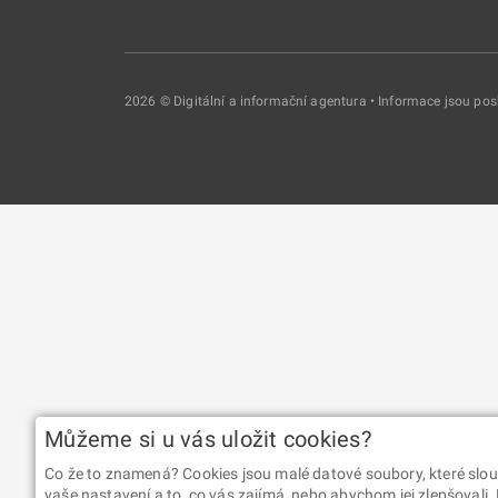
2026 © Digitální a informační agentura • Informace jsou p
Můžeme si u vás uložit cookies?
Co že to znamená? Cookies jsou malé datové soubory, které slou
vaše nastavení a to, co vás zajímá, nebo abychom jej zlepšovali.