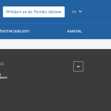
Přihlásit se do Portálu občana
ŽIVOTNÍ UDÁLOSTI
KAM DÁL
áší