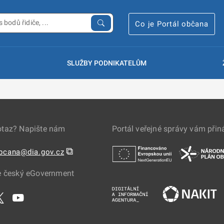
Co je Portál občana
SLUŽBY PODNIKATELŮM
otaz? Napište nám
Portál veřejné správy vám přin
⧉
obcana@dia.gov.cz
e český eGovernment