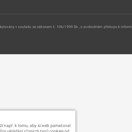
oskytovány v souladu se zákonem č. 106/1999 Sb., o svobodném přístupu k infor
ží např. k tomu, aby si web pamatoval
 Pro ukládání různých typů cookies od