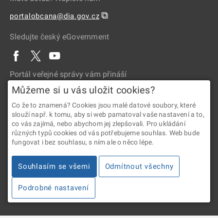
⧉
portalobcana@dia.gov.cz
Sledujte český eGovernment
Portál veřejné správy vám přináší
Můžeme si u vás uložit cookies?
Co že to znamená? Cookies jsou malé datové soubory, které
slouží např. k tomu, aby si web pamatoval vaše nastavení a to,
co vás zajímá, nebo abychom jej zlepšovali. Pro ukládání
různých typů cookies od vás potřebujeme souhlas. Web bude
fungovat i bez souhlasu, s ním ale o něco lépe.
2026 © Digitální a informační agentura • Informace jsou poskytovány
v souladu se zákonem č. 106/1999 Sb., o svobodném přístupu
Souhlasím se všemi
Odmítnout všechny
k informacím.
Podrobné nastavení
Verze 4.2.288