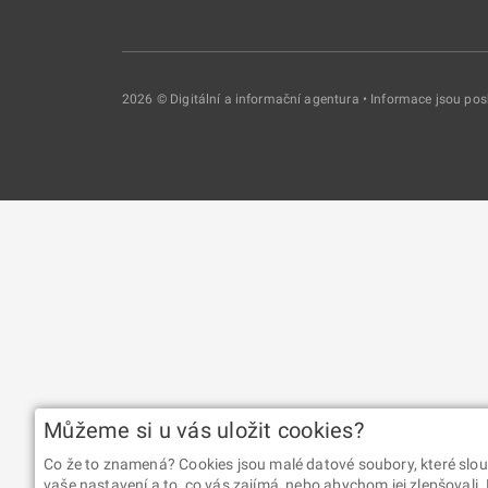
2026 © Digitální a informační agentura • Informace jsou p
Můžeme si u vás uložit cookies?
Co že to znamená? Cookies jsou malé datové soubory, které slou
vaše nastavení a to, co vás zajímá, nebo abychom jej zlepšovali.