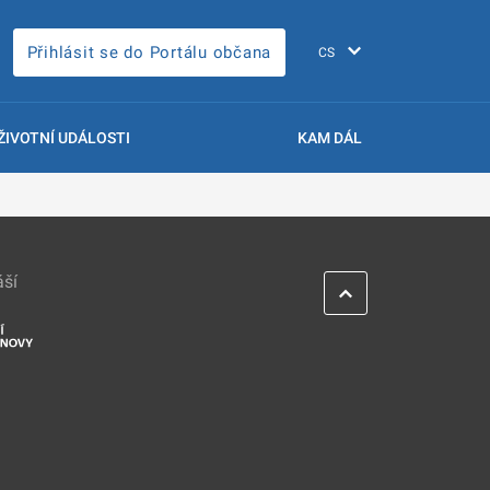
Přihlásit se do Portálu občana
ŽIVOTNÍ UDÁLOSTI
KAM DÁL
áší