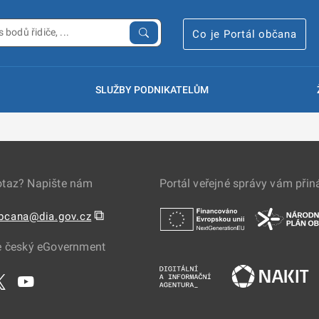
Co je Portál občana
SLUŽBY PODNIKATELŮM
otaz? Napište nám
Portál veřejné správy vám přin
⧉
obcana@dia.gov.cz
e český eGovernment