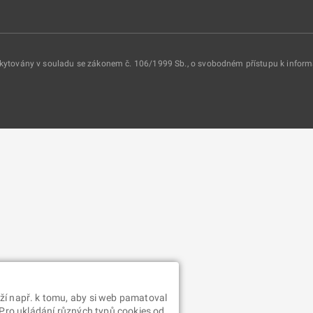
oskytovány v souladu se zákonem č. 106/1999 Sb., o svobodném přístupu k infor
ží např. k tomu, aby si web pamatoval
 Pro ukládání různých typů cookies od