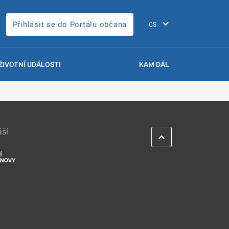
Přihlásit se do Portálu občana
ŽIVOTNÍ UDÁLOSTI
KAM DÁL
áší