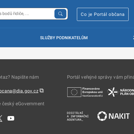
Co je Portál občana
SLUŽBY PODNIKATELŮM
otaz? Napište nám
Portál veřejné správy vám přin
⧉
obcana@dia.gov.cz
e český eGovernment