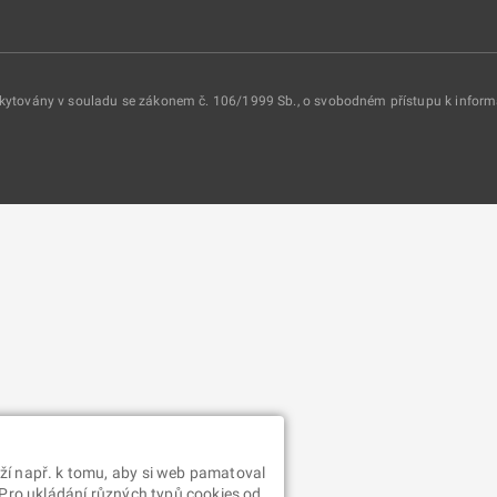
oskytovány v souladu se zákonem č. 106/1999 Sb., o svobodném přístupu k infor
ží např. k tomu, aby si web pamatoval
 Pro ukládání různých typů cookies od