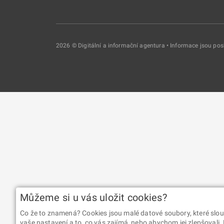
2026 © Digitální a informační agentura • Informace jsou p
Můžeme si u vás uložit cookies?
Co že to znamená? Cookies jsou malé datové soubory, které slou
vaše nastavení a to, co vás zajímá, nebo abychom jej zlepšovali.