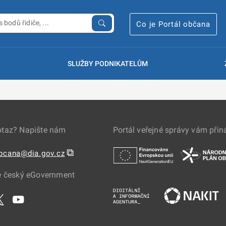
Co je Portál občana
SLUŽBY PODNIKATELŮM
otaz? Napište nám
Portál veřejné správy vám přin
⧉
obcana@dia.gov.cz
e český eGovernment