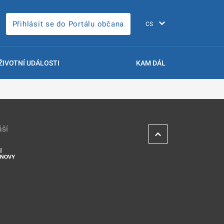
Přihlásit se do Portálu občana
ŽIVOTNÍ UDÁLOSTI
KAM DÁL
áší