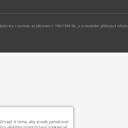
oskytovány v souladu se zákonem č. 106/1999 Sb., o svobodném přístupu k infor
ží např. k tomu, aby si web pamatoval
 Pro ukládání různých typů cookies od