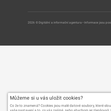
2026 © Digitální a informační agentura • Informace jsou p
Můžeme si u vás uložit cookies?
Co že to znamená? Cookies jsou malé datové soubory, které slou
vaše nastavení a to, co vás zajímá, nebo abychom jej zlepšovali.