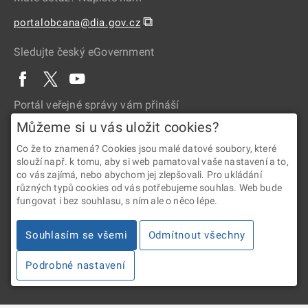
⧉
portalobcana@dia.gov.cz
Sledujte český eGovernment
Portál veřejné správy vám přináší
Můžeme si u vás uložit cookies?
Co že to znamená? Cookies jsou malé datové soubory, které
slouží např. k tomu, aby si web pamatoval vaše nastavení a to,
co vás zajímá, nebo abychom jej zlepšovali. Pro ukládání
různých typů cookies od vás potřebujeme souhlas. Web bude
fungovat i bez souhlasu, s ním ale o něco lépe.
2026 © Digitální a informační agentura • Informace jsou poskytovány
v souladu se zákonem č. 106/1999 Sb., o svobodném přístupu
Souhlasím se všemi
Odmítnout všechny
k informacím.
Podrobné nastavení
Verze 4.2.288