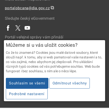
⧉
portalobcana@dia.gov.cz
Sledujte český eGovernment
Portál veřejné správy vám přináší
Můžeme si u vás uložit cookies?
Co že to znamená? Cookies jsou malé datové soubory, které
slouží např. k tomu, aby si web pamatoval vaše nastavení a to,
co vás zajímá, nebo abychom jej zlepšovali. Pro ukládání
různých typů cookies od vás potřebujeme souhlas. Web bude
fungovat i bez souhlasu, s ním ale o něco lépe.
2026 © Digitální a informační agentura • Informace jsou poskytovány
v souladu se zákonem č. 106/1999 Sb., o svobodném přístupu
Souhlasím se všemi
Odmítnout všechny
k informacím.
Podrobné nastavení
Verze 4.2.288