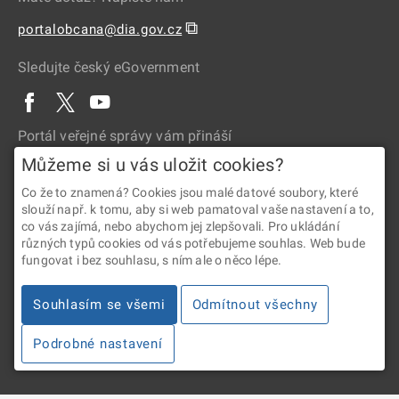
⧉
portalobcana@dia.gov.cz
Sledujte český eGovernment
Portál veřejné správy vám přináší
Můžeme si u vás uložit cookies?
Co že to znamená? Cookies jsou malé datové soubory, které
slouží např. k tomu, aby si web pamatoval vaše nastavení a to,
co vás zajímá, nebo abychom jej zlepšovali. Pro ukládání
různých typů cookies od vás potřebujeme souhlas. Web bude
fungovat i bez souhlasu, s ním ale o něco lépe.
2026 © Digitální a informační agentura • Informace jsou poskytovány
v souladu se zákonem č. 106/1999 Sb., o svobodném přístupu
Souhlasím se všemi
Odmítnout všechny
k informacím.
Podrobné nastavení
Verze 4.2.288