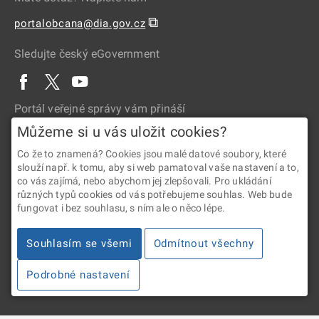
⧉
portalobcana@dia.gov.cz
Sledujte český eGovernment
Portál veřejné správy vám přináší
Můžeme si u vás uložit cookies?
Co že to znamená? Cookies jsou malé datové soubory, které
slouží např. k tomu, aby si web pamatoval vaše nastavení a to,
co vás zajímá, nebo abychom jej zlepšovali. Pro ukládání
různých typů cookies od vás potřebujeme souhlas. Web bude
fungovat i bez souhlasu, s ním ale o něco lépe.
2026 © Digitální a informační agentura • Informace jsou poskytovány
v souladu se zákonem č. 106/1999 Sb., o svobodném přístupu
Souhlasím se všemi
Odmítnout všechny
k informacím.
Podrobné nastavení
Verze 4.2.288