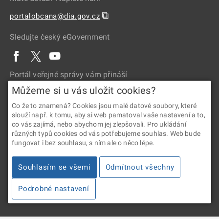
⧉
portalobcana@dia.gov.cz
Sledujte český eGovernment
Portál veřejné správy vám přináší
Můžeme si u vás uložit cookies?
Co že to znamená? Cookies jsou malé datové soubory, které
slouží např. k tomu, aby si web pamatoval vaše nastavení a to,
co vás zajímá, nebo abychom jej zlepšovali. Pro ukládání
různých typů cookies od vás potřebujeme souhlas. Web bude
fungovat i bez souhlasu, s ním ale o něco lépe.
2026 © Digitální a informační agentura • Informace jsou poskytovány
v souladu se zákonem č. 106/1999 Sb., o svobodném přístupu
Souhlasím se všemi
Odmítnout všechny
k informacím.
Podrobné nastavení
Verze 4.2.288