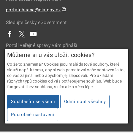
⧉
portalobcana@dia.gov.cz
Sledujte český eGovernment
Portál veřejné správy vám přináší
Můžeme si u vás uložit cookies?
Co že to znamená? Cookies jsou malé datové soubory, které
slouží např. k tomu, aby si web pamatoval vaše nastavení a to,
co vás zajímá, nebo abychom jej zlepšovali. Pro ukládání
různých typů cookies od vás potřebujeme souhlas. Web bude
fungovat i bez souhlasu, s ním ale o něco lépe.
2026 © Digitální a informační agentura • Informace jsou poskytovány
v souladu se zákonem č. 106/1999 Sb., o svobodném přístupu
Souhlasím se všemi
Odmítnout všechny
k informacím.
Podrobné nastavení
Verze 4.2.288