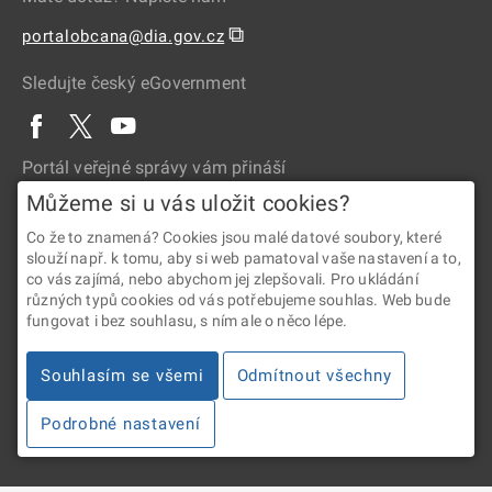
⧉
portalobcana@dia.gov.cz
Sledujte český eGovernment
Portál veřejné správy vám přináší
Můžeme si u vás uložit cookies?
Co že to znamená? Cookies jsou malé datové soubory, které
slouží např. k tomu, aby si web pamatoval vaše nastavení a to,
co vás zajímá, nebo abychom jej zlepšovali. Pro ukládání
různých typů cookies od vás potřebujeme souhlas. Web bude
fungovat i bez souhlasu, s ním ale o něco lépe.
2026 © Digitální a informační agentura • Informace jsou poskytovány
v souladu se zákonem č. 106/1999 Sb., o svobodném přístupu
Souhlasím se všemi
Odmítnout všechny
k informacím.
Podrobné nastavení
Verze 4.2.288