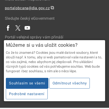
⧉
portalobcana@dia.gov.cz
Sledujte český eGovernment
Portál veřejné správy vám přináší
Můžeme si u vás uložit cookies?
Co že to znamená? Cookies jsou malé datové soubory, které
slouží např. k tomu, aby si web pamatoval vaše nastavení a to,
co vás zajímá, nebo abychom jej zlepšovali. Pro ukládání
různých typů cookies od vás potřebujeme souhlas. Web bude
fungovat i bez souhlasu, s ním ale o něco lépe.
2026 © Digitální a informační agentura • Informace jsou poskytovány
v souladu se zákonem č. 106/1999 Sb., o svobodném přístupu
Souhlasím se všemi
Odmítnout všechny
k informacím.
Podrobné nastavení
Verze 4.2.288