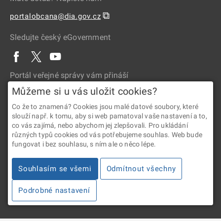
⧉
portalobcana@dia.gov.cz
Sledujte český eGovernment
Portál veřejné správy vám přináší
Můžeme si u vás uložit cookies?
Co že to znamená? Cookies jsou malé datové soubory, které
slouží např. k tomu, aby si web pamatoval vaše nastavení a to,
co vás zajímá, nebo abychom jej zlepšovali. Pro ukládání
různých typů cookies od vás potřebujeme souhlas. Web bude
fungovat i bez souhlasu, s ním ale o něco lépe.
2026 © Digitální a informační agentura • Informace jsou poskytovány
v souladu se zákonem č. 106/1999 Sb., o svobodném přístupu
Souhlasím se všemi
Odmítnout všechny
k informacím.
Podrobné nastavení
Verze 4.2.288