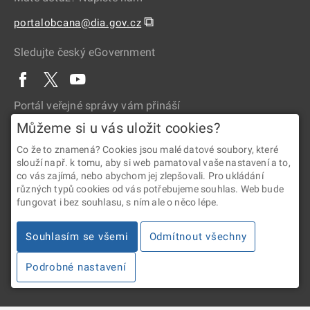
⧉
portalobcana@dia.gov.cz
Sledujte český eGovernment
Portál veřejné správy vám přináší
Můžeme si u vás uložit cookies?
Co že to znamená? Cookies jsou malé datové soubory, které
slouží např. k tomu, aby si web pamatoval vaše nastavení a to,
co vás zajímá, nebo abychom jej zlepšovali. Pro ukládání
různých typů cookies od vás potřebujeme souhlas. Web bude
fungovat i bez souhlasu, s ním ale o něco lépe.
2026 © Digitální a informační agentura • Informace jsou poskytovány
v souladu se zákonem č. 106/1999 Sb., o svobodném přístupu
Souhlasím se všemi
Odmítnout všechny
k informacím.
Podrobné nastavení
Verze 4.2.288