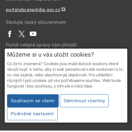
⧉
portalobcana@dia.gov.cz
Sledujte český eGovernment
Portál veřejné správy vám přináší
Můžeme si u vás uložit cookies?
Co že to znamená? Cookies jsou malé datové soubory, které
slouží např. k tomu, aby si web pamatoval vaše nastavení a to,
co vás zajímá, nebo abychom jej zlepšovali. Pro ukládání
různých typů cookies od vás potřebujeme souhlas. Web bude
fungovat i bez souhlasu, s ním ale o něco lépe.
2026 © Digitální a informační agentura • Informace jsou poskytovány
v souladu se zákonem č. 106/1999 Sb., o svobodném přístupu
Souhlasím se všemi
Odmítnout všechny
k informacím.
Podrobné nastavení
Verze 4.2.288