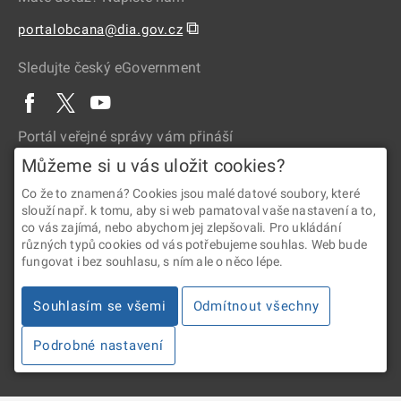
⧉
portalobcana@dia.gov.cz
Sledujte český eGovernment
Portál veřejné správy vám přináší
Můžeme si u vás uložit cookies?
Co že to znamená? Cookies jsou malé datové soubory, které
slouží např. k tomu, aby si web pamatoval vaše nastavení a to,
co vás zajímá, nebo abychom jej zlepšovali. Pro ukládání
různých typů cookies od vás potřebujeme souhlas. Web bude
fungovat i bez souhlasu, s ním ale o něco lépe.
2026 © Digitální a informační agentura • Informace jsou poskytovány
v souladu se zákonem č. 106/1999 Sb., o svobodném přístupu
Souhlasím se všemi
Odmítnout všechny
k informacím.
Podrobné nastavení
Verze 4.2.288