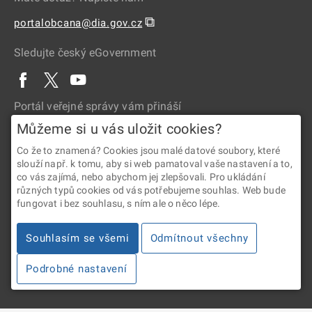
⧉
portalobcana@dia.gov.cz
Sledujte český eGovernment
Portál veřejné správy vám přináší
Můžeme si u vás uložit cookies?
Co že to znamená? Cookies jsou malé datové soubory, které
slouží např. k tomu, aby si web pamatoval vaše nastavení a to,
co vás zajímá, nebo abychom jej zlepšovali. Pro ukládání
různých typů cookies od vás potřebujeme souhlas. Web bude
fungovat i bez souhlasu, s ním ale o něco lépe.
2026 © Digitální a informační agentura • Informace jsou poskytovány
v souladu se zákonem č. 106/1999 Sb., o svobodném přístupu
Souhlasím se všemi
Odmítnout všechny
k informacím.
Podrobné nastavení
Verze 4.2.288