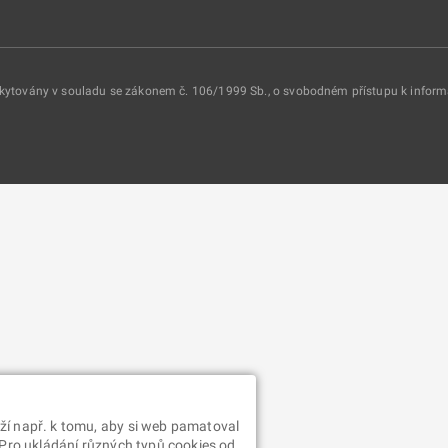
oskytovány v souladu se zákonem č. 106/1999 Sb., o svobodném přístupu k infor
ží např. k tomu, aby si web pamatoval
 Pro ukládání různých typů cookies od