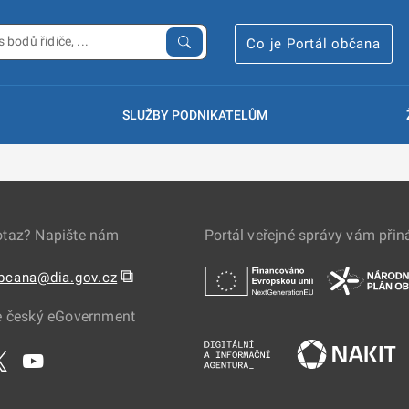
Co je Portál občana
SLUŽBY PODNIKATELŮM
otaz? Napište nám
Portál veřejné správy vám přin
⧉
obcana@dia.gov.cz
e český eGovernment