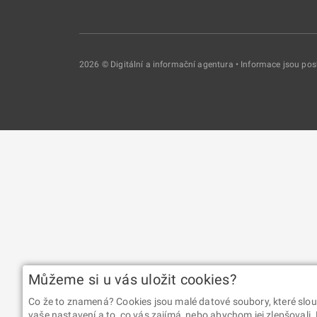
2026 © Digitální a informační agentura • Informace jsou p
Můžeme si u vás uložit cookies?
Co že to znamená? Cookies jsou malé datové soubory, které slou
vaše nastavení a to, co vás zajímá, nebo abychom jej zlepšovali.