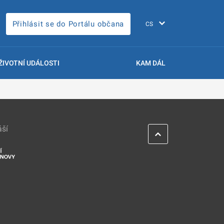
Přihlásit se do Portálu občana
ŽIVOTNÍ UDÁLOSTI
KAM DÁL
áší