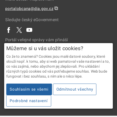
⧉
portalobcana@dia.gov.cz
Sledujte český eGovernment
Portál veřejné správy vám přináší
Můžeme si u vás uložit cookies?
Co že to znamená? Cookies jsou malé datové soubory, které
slouží např. k tomu, aby si web pamatoval vaše nastavení a to,
co vás zajímá, nebo abychom jej zlepšovali. Pro ukládání
různých typů cookies od vás potřebujeme souhlas. Web bude
fungovat i bez souhlasu, s ním ale o něco lépe.
2026 © Digitální a informační agentura • Informace jsou poskytovány
v souladu se zákonem č. 106/1999 Sb., o svobodném přístupu
Souhlasím se všemi
Odmítnout všechny
k informacím.
Podrobné nastavení
Verze 4.2.288