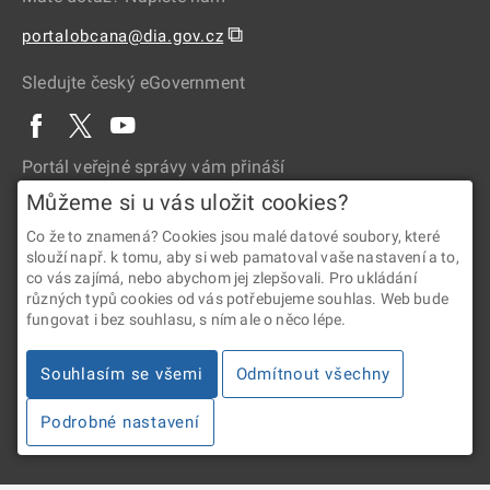
⧉
portalobcana@dia.gov.cz
Sledujte český eGovernment
Portál veřejné správy vám přináší
Můžeme si u vás uložit cookies?
Co že to znamená? Cookies jsou malé datové soubory, které
slouží např. k tomu, aby si web pamatoval vaše nastavení a to,
co vás zajímá, nebo abychom jej zlepšovali. Pro ukládání
různých typů cookies od vás potřebujeme souhlas. Web bude
fungovat i bez souhlasu, s ním ale o něco lépe.
2026 © Digitální a informační agentura • Informace jsou poskytovány
v souladu se zákonem č. 106/1999 Sb., o svobodném přístupu
Souhlasím se všemi
Odmítnout všechny
k informacím.
Podrobné nastavení
Verze 4.2.288