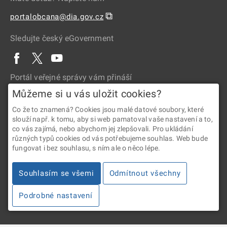
⧉
portalobcana@dia.gov.cz
Sledujte český eGovernment
Portál veřejné správy vám přináší
Můžeme si u vás uložit cookies?
Co že to znamená? Cookies jsou malé datové soubory, které
slouží např. k tomu, aby si web pamatoval vaše nastavení a to,
co vás zajímá, nebo abychom jej zlepšovali. Pro ukládání
různých typů cookies od vás potřebujeme souhlas. Web bude
fungovat i bez souhlasu, s ním ale o něco lépe.
2026 © Digitální a informační agentura • Informace jsou poskytovány
v souladu se zákonem č. 106/1999 Sb., o svobodném přístupu
Souhlasím se všemi
Odmítnout všechny
k informacím.
Podrobné nastavení
Verze 4.2.288