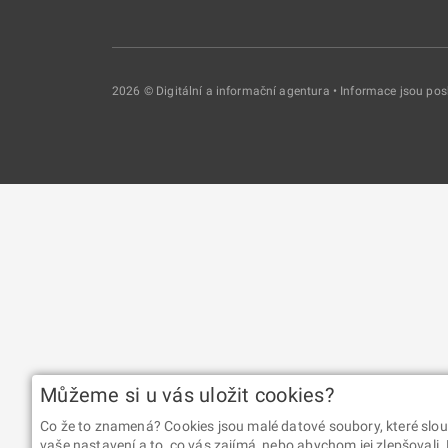
2026 © Digitální a informační agentura • Informace jsou p
Můžeme si u vás uložit cookies?
Co že to znamená? Cookies jsou malé datové soubory, které slou
vaše nastavení a to, co vás zajímá, nebo abychom jej zlepšovali.