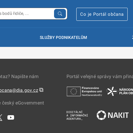
Co je Portál občana
SLUŽBY PODNIKATELŮM
otaz? Napište nám
Portál veřejné správy vám přin
⧉
obcana@dia.gov.cz
e český eGovernment