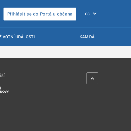
Přihlásit se do Portálu občana
ŽIVOTNÍ UDÁLOSTI
KAM DÁL
áší