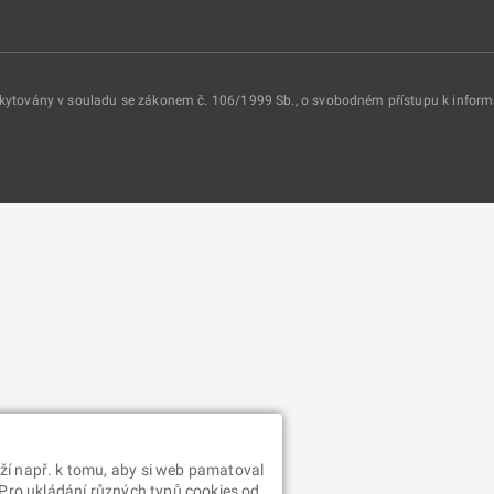
oskytovány v souladu se zákonem č. 106/1999 Sb., o svobodném přístupu k infor
ží např. k tomu, aby si web pamatoval
 Pro ukládání různých typů cookies od