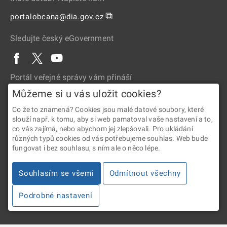
⧉
portalobcana@dia.gov.cz
Sledujte český eGovernment
Portál veřejné správy vám přináší
Můžeme si u vás uložit cookies?
Co že to znamená? Cookies jsou malé datové soubory, které
slouží např. k tomu, aby si web pamatoval vaše nastavení a to,
co vás zajímá, nebo abychom jej zlepšovali. Pro ukládání
různých typů cookies od vás potřebujeme souhlas. Web bude
fungovat i bez souhlasu, s ním ale o něco lépe.
2026 © Digitální a informační agentura • Informace jsou poskytovány
v souladu se zákonem č. 106/1999 Sb., o svobodném přístupu
Souhlasím se všemi
Odmítnout všechny
k informacím.
Podrobné nastavení
Verze 4.2.288