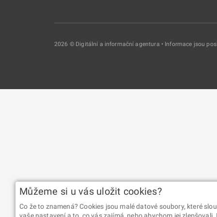
2026 © Digitální a informační agentura • Informace jsou p
Můžeme si u vás uložit cookies?
Co že to znamená? Cookies jsou malé datové soubory, které slou
vaše nastavení a to, co vás zajímá, nebo abychom jej zlepšovali.