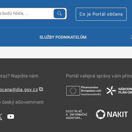
Co je Portál občana
SLUŽBY PODNIKATELŮM
otaz? Napište nám
Portál veřejné správy vám přin
⧉
obcana@dia.gov.cz
e český eGovernment