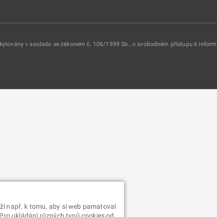
oskytovány v souladu se zákonem č. 106/1999 Sb., o svobodném přístupu k infor
ží např. k tomu, aby si web pamatoval
 Pro ukládání různých typů cookies od