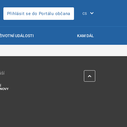
Přihlásit se do Portálu občana
ŽIVOTNÍ UDÁLOSTI
KAM DÁL
áší