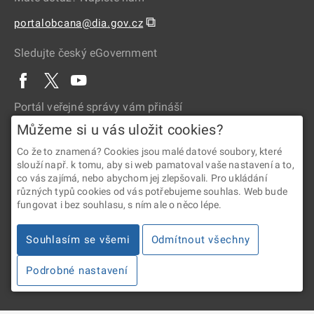
⧉
portalobcana@dia.gov.cz
Sledujte český eGovernment
Portál veřejné správy vám přináší
Můžeme si u vás uložit cookies?
Co že to znamená? Cookies jsou malé datové soubory, které
slouží např. k tomu, aby si web pamatoval vaše nastavení a to,
co vás zajímá, nebo abychom jej zlepšovali. Pro ukládání
různých typů cookies od vás potřebujeme souhlas. Web bude
fungovat i bez souhlasu, s ním ale o něco lépe.
2026 © Digitální a informační agentura • Informace jsou poskytovány
v souladu se zákonem č. 106/1999 Sb., o svobodném přístupu
Souhlasím se všemi
Odmítnout všechny
k informacím.
Podrobné nastavení
Verze 4.2.288