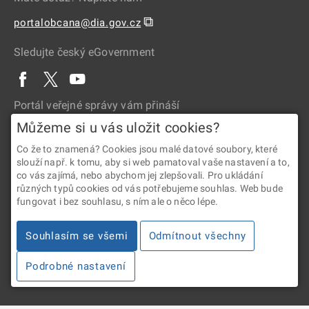
⧉
portalobcana@dia.gov.cz
Sledujte český eGovernment
Portál veřejné správy vám přináší
Můžeme si u vás uložit cookies?
Co že to znamená? Cookies jsou malé datové soubory, které
slouží např. k tomu, aby si web pamatoval vaše nastavení a to,
co vás zajímá, nebo abychom jej zlepšovali. Pro ukládání
různých typů cookies od vás potřebujeme souhlas. Web bude
fungovat i bez souhlasu, s ním ale o něco lépe.
2026 © Digitální a informační agentura • Informace jsou poskytovány
v souladu se zákonem č. 106/1999 Sb., o svobodném přístupu
Souhlasím se všemi
Odmítnout všechny
k informacím.
Podrobné nastavení
Verze 4.2.288