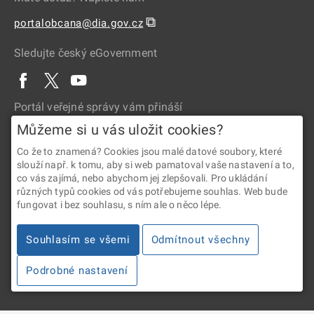
⧉
portalobcana@dia.gov.cz
Sledujte český eGovernment
Portál veřejné správy vám přináší
Můžeme si u vás uložit cookies?
Co že to znamená? Cookies jsou malé datové soubory, které
slouží např. k tomu, aby si web pamatoval vaše nastavení a to,
co vás zajímá, nebo abychom jej zlepšovali. Pro ukládání
různých typů cookies od vás potřebujeme souhlas. Web bude
fungovat i bez souhlasu, s ním ale o něco lépe.
2026 © Digitální a informační agentura • Informace jsou poskytovány
v souladu se zákonem č. 106/1999 Sb., o svobodném přístupu
Souhlasím se všemi
Odmítnout všechny
k informacím.
Podrobné nastavení
Verze 4.2.288