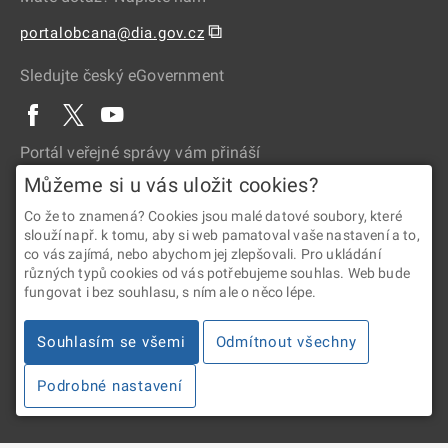
⧉
portalobcana@dia.gov.cz
Sledujte český eGovernment
Portál veřejné správy vám přináší
Můžeme si u vás uložit cookies?
Co že to znamená? Cookies jsou malé datové soubory, které
slouží např. k tomu, aby si web pamatoval vaše nastavení a to,
co vás zajímá, nebo abychom jej zlepšovali. Pro ukládání
různých typů cookies od vás potřebujeme souhlas. Web bude
fungovat i bez souhlasu, s ním ale o něco lépe.
2026 © Digitální a informační agentura • Informace jsou poskytovány
v souladu se zákonem č. 106/1999 Sb., o svobodném přístupu
Souhlasím se všemi
Odmítnout všechny
k informacím.
Podrobné nastavení
Verze 4.2.288