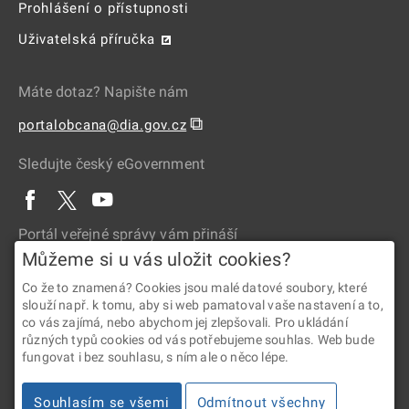
Prohlášení o přístupnosti
Uživatelská příručka
Máte dotaz? Napište nám
⧉
portalobcana@dia.gov.cz
Sledujte český eGovernment
Portál veřejné správy vám přináší
Můžeme si u vás uložit cookies?
Co že to znamená? Cookies jsou malé datové soubory, které
slouží např. k tomu, aby si web pamatoval vaše nastavení a to,
co vás zajímá, nebo abychom jej zlepšovali. Pro ukládání
různých typů cookies od vás potřebujeme souhlas. Web bude
fungovat i bez souhlasu, s ním ale o něco lépe.
2026 © Digitální a informační agentura • Informace jsou poskytovány
Souhlasím se všemi
Odmítnout všechny
v souladu se zákonem č. 106/1999 Sb., o svobodném přístupu