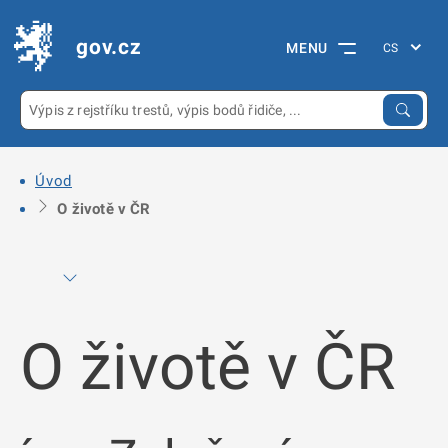
gov.cz
MENU
Úvod
O životě v ČR
O životě v ČR