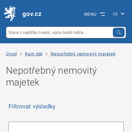
gov.cz
MENU
Úvod
Kam dál
Nepotřebný nemovitý majetek
Nepotřebný nemovitý
majetek
Filtrovat výsledky