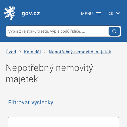
gov.cz
MENU
Úvod
Kam dál
Nepotřebný nemovitý majetek
Nepotřebný nemovitý
majetek
Filtrovat výsledky