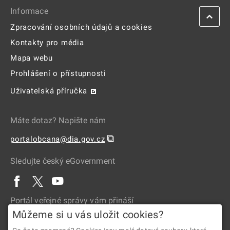
Informace
Zpracování osobních údajů a cookies
Kontakty pro média
Mapa webu
Prohlášení o přístupnosti
Uživatelská příručka
Máte dotaz? Napište nám
⧉
portalobcana@dia.gov.cz
Sledujte český eGovernment
Portál veřejné správy vám přináší
Můžeme si u vás uložit cookies?