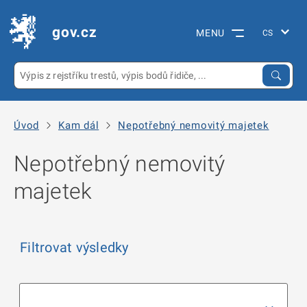
gov.cz
MENU
Úvod
Kam dál
Nepotřebný nemovitý majetek
Nepotřebný nemovitý
majetek
Filtrovat výsledky