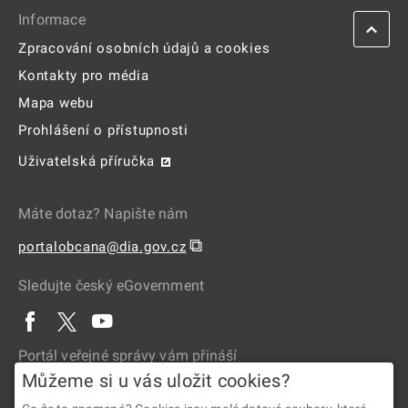
Informace
Zpracování osobních údajů a cookies
Kontakty pro média
Mapa webu
Prohlášení o přístupnosti
Uživatelská příručka
Máte dotaz? Napište nám
⧉
portalobcana@dia.gov.cz
Sledujte český eGovernment
Portál veřejné správy vám přináší
Můžeme si u vás uložit cookies?