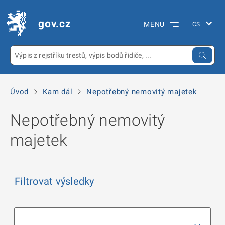
gov.cz
MENU
Úvod
Kam dál
Nepotřebný nemovitý majetek
Nepotřebný nemovitý
majetek
Filtrovat výsledky