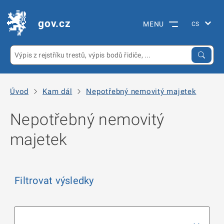
gov.cz
MENU
Úvod
Kam dál
Nepotřebný nemovitý majetek
Nepotřebný nemovitý
majetek
Filtrovat výsledky